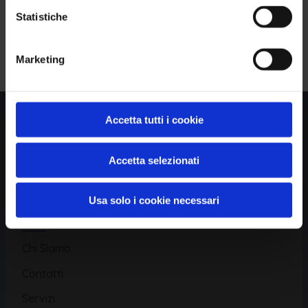
Statistiche
Piattaforma
Iscriviti alla Newsletter
Marketing
Database CVE
Database KEV
Catalogo CWE
Accetta tutti i cookie
Directory CPE
Accetta selezionati
CAPEC
Usa solo i cookie necessari
Risorse
Chi Siamo
Contatti
Servizi