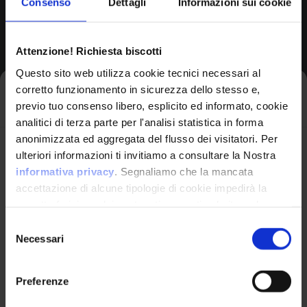
Consenso
Dettagli
Informazioni sui cookie
Browse All CPEs
Attenzione! Richiesta biscotti
Questo sito web utilizza cookie tecnici necessari al
corretto funzionamento in sicurezza dello stesso e,
Iscriviti alla newsletter
previo tuo consenso libero, esplicito ed informato, cookie
analitici di terza parte per l'analisi statistica in forma
anonimizzata ed aggregata del flusso dei visitatori. Per
Avrai le ultime informazioni relative alle vulnerabilità
ulteriori informazioni ti invitiamo a consultare la Nostra
informatiche direttamente nella tua casella di posta
informativa privacy
. Segnaliamo che la mancata
senza sforzo.
accettazione di alcune tipologie di cookie impedirà la
corretta fruizione dei contenuti presenti nel sito web.
VulnX
email
*
Selezione
Necessari
del
Piattaforma Avanzata di Cyber Threat
consenso
Intelligence
Preferenze
Studio Consi
Ho letto e compreso l'Informativa Privacy
*
P.IVA: IT03429500261