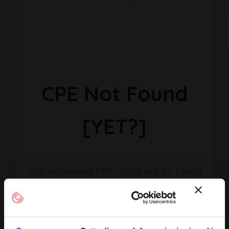
CPE Not Found
[YET?]
The requested CPE could not be found
in our database. It may have been
removed or the identifier might be
incorrect.