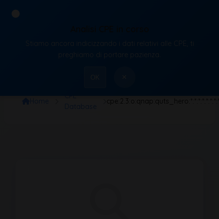
Analisi CPE in corso
Stiamo ancora indicizzando i dati relativi alle CPE, ti
VulnX
preghiamo di portare pazienza.
×
OK
CPE
Home
cpe:2.3:o:qnap:quts_hero:*:*:*:*:*:*:*:
Database