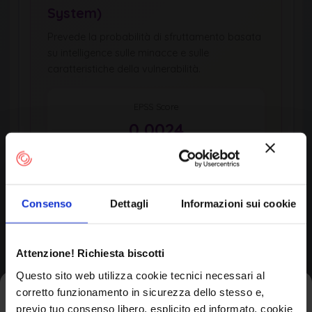
System)
Prevede la probabilità di sfruttamento basata
su intelligence sulle minacce e sulle
caratteristiche della vulnerabilità.
EPSS Score
0,0024
Percentile
0,6th
Consenso
Dettagli
Informazioni sui cookie
Updated
EPSS Score Trend (Last 10 Days)
Attenzione! Richiesta biscotti
Questo sito web utilizza cookie tecnici necessari al
corretto funzionamento in sicurezza dello stesso e,
Iscriviti alla newsletter
previo tuo consenso libero, esplicito ed informato, cookie