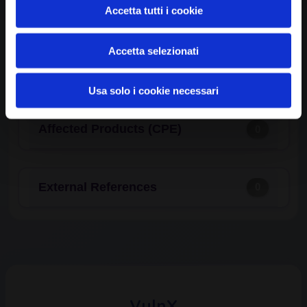
Common Weakness Enumeration
0
Accetta tutti i cookie
(CWE)
Accetta selezionati
Available Exploits
0
Usa solo i cookie necessari
Affected Products (CPE)
0
External References
0
VulnX