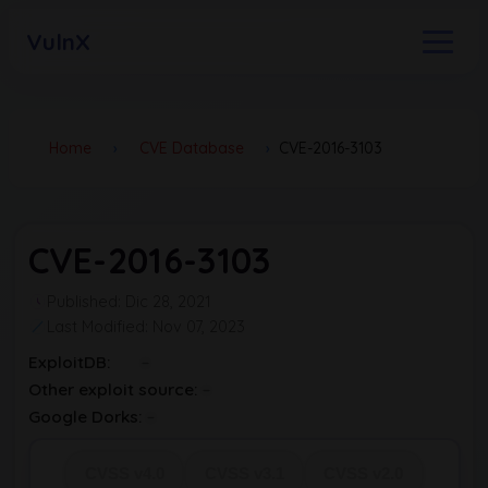
VulnX
Home
›
CVE Database
›
CVE-2016-3103
CVE-2016-3103
Published: Dic 28, 2021
Last Modified: Nov 07, 2023
ExploitDB:
Other exploit source:
Google Dorks:
CVSS v4.0
CVSS v3.1
CVSS v2.0