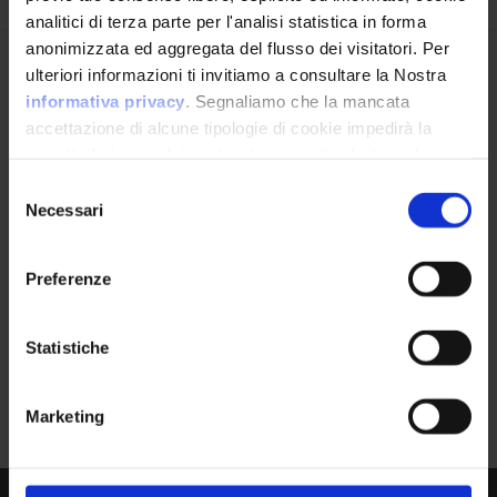
analitici di terza parte per l'analisi statistica in forma
anonimizzata ed aggregata del flusso dei visitatori. Per
Avrai le ultime informazioni relative alle vulnerabilità
ulteriori informazioni ti invitiamo a consultare la Nostra
informatiche direttamente nella tua casella di posta
informativa privacy
. Segnaliamo che la mancata
senza sforzo.
accettazione di alcune tipologie di cookie impedirà la
corretta fruizione dei contenuti presenti nel sito web.
email
*
Selezione
Necessari
del
consenso
Preferenze
Ho letto e compreso l'Informativa Privacy
*
Statistiche
Iscriviti alla Newsletter
Google Dorks
0
Marketing