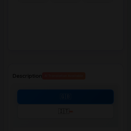
Description
AI Translation Available
🇬🇧
🇮🇹