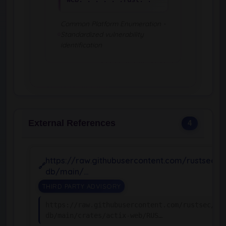
Common Platform Enumeration -
Standardized vulnerability
identification
External References
4
https://raw.githubusercontent.com/rustsec/a
db/main/…
THIRD PARTY ADVISORY
https://raw.githubusercontent.com/rustsec/ad
db/main/crates/actix-web/RUS…