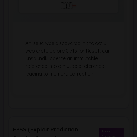
🇮🇹
An issue was discovered in the actix-
web crate before 0.7.15 for Rust. It can
unsoundly coerce an immutable
reference into a mutable reference,
leading to memory corruption.
EPSS (Exploit Prediction
Trend
Analysis