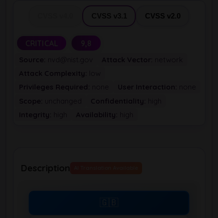
CVSS v4.0
CVSS v3.1
CVSS v2.0
CRITICAL
9,8
Source:
nvd@nist.gov
Attack Vector:
network
Attack Complexity:
low
Privileges Required:
none
User Interaction:
none
Scope:
unchanged
Confidentiality:
high
Integrity:
high
Availability:
high
Description
AI Translation Available
🇬🇧