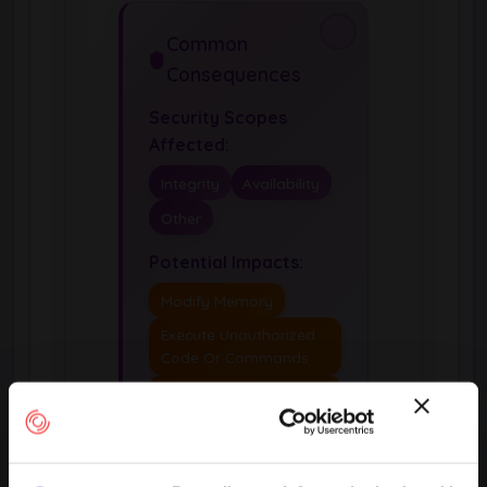
Common
Consequences
Security Scopes
Affected:
Integrity
Availability
Other
Potential Impacts:
Modify Memory
Execute Unauthorized
Code Or Commands
Dos: Crash, Exit, Or
Restart
Unexpected State