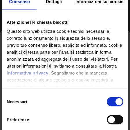
Consenso
Dettagli
Informazioni sui cookie
Applicable
Attenzione! Richiesta biscotti
Platforms
Questo sito web utilizza cookie tecnici necessari al
corretto funzionamento in sicurezza dello stesso e,
Languages:
Assembly,
Iscriviti alla newsletter
previo tuo consenso libero, esplicito ed informato, cookie
C, C++, Memory-Unsafe
analitici di terza parte per l'analisi statistica in forma
Technologies:
ICS/OT
anonimizzata ed aggregata del flusso dei visitatori. Per
Avrai le ultime informazioni relative alle vulnerabilità
ulteriori informazioni ti invitiamo a consultare la Nostra
informatiche direttamente nella tua casella di posta
informativa privacy
. Segnaliamo che la mancata
Likelihood of Exploit:
High
senza sforzo.
accettazione di alcune tipologie di cookie impedirà la
corretta fruizione dei contenuti presenti nel sito web.
View CWE Details
email
*
Selezione
Necessari
del
consenso
Preferenze
Ho letto e compreso l'Informativa Privacy
*