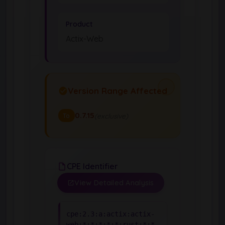
Product
Actix-Web
Version Range Affected
0.7.15
(exclusive)
To
CPE Identifier
View Detailed Analysis
cpe:2.3:a:actix:actix-
web:*:*:*:*:*:rust:*:*