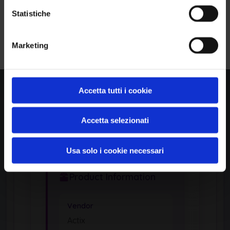
Available Exploits
0
Statistiche
Iscriviti alla Newsletter
Marketing
Affected Products (CPE)
1
Accetta tutti i cookie
APPLICATION
Actix-Web
by Actix
Accetta selezionati
Usa solo i cookie necessari
Product Information
Vendor
Actix