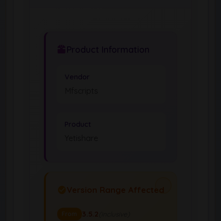
Product Information
Vendor
Mfscripts
Product
Yetishare
Version Range Affected
3.5.2
(inclusive)
From