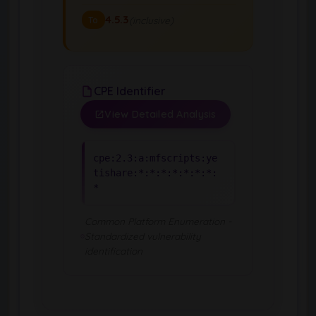
4.5.3
(inclusive)
To
CPE Identifier
View Detailed Analysis
cpe:2.3:a:mfscripts:ye
tishare:*:*:*:*:*:*:*:
*
Common Platform Enumeration -
Standardized vulnerability
identification