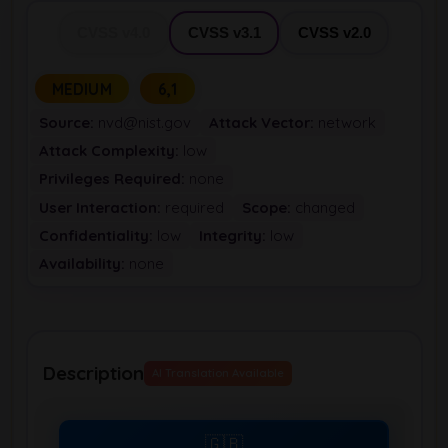
CVSS v4.0
CVSS v3.1
CVSS v2.0
MEDIUM
6,1
Source:
nvd@nist.gov
Attack Vector:
network
Attack Complexity:
low
Privileges Required:
none
User Interaction:
required
Scope:
changed
Confidentiality:
low
Integrity:
low
Availability:
none
Description
AI Translation Available
🇬🇧