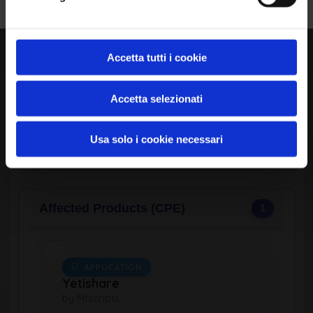
Likelihood of Exploit:
High
View CWE Details
Accetta tutti i cookie
Accetta selezionati
Usa solo i cookie necessari
Available Exploits
0
Affected Products (CPE)
1
APPLICATION
Yetishare
by Mfscripts