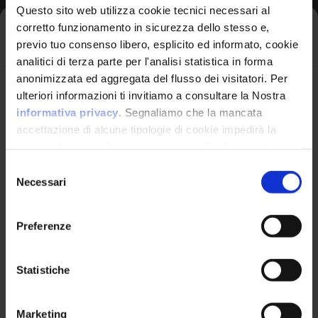
Questo sito web utilizza cookie tecnici necessari al
Read Files Or
corretto funzionamento in sicurezza dello stesso e,
Directories
Iscriviti alla newsletter
previo tuo consenso libero, esplicito ed informato, cookie
Gain Privileges Or
analitici di terza parte per l'analisi statistica in forma
Assume Identity
anonimizzata ed aggregata del flusso dei visitatori. Per
Modify Application
Avrai le ultime informazioni relative alle vulnerabilità
ulteriori informazioni ti invitiamo a consultare la Nostra
Data
informatiche direttamente nella tua casella di posta
informativa privacy
. Segnaliamo che la mancata
senza sforzo.
Other
accettazione di alcune tipologie di cookie impedirà la
corretta fruizione dei contenuti presenti nel sito web.
email
*
Selezione
Necessari
del
Applicable
consenso
Platforms
Preferenze
Ho letto e compreso l'Informativa Privacy
*
Technologies:
Cloud
Computing, Not
Statistiche
Technology-Specific
Iscriviti alla Newsletter
Marketing