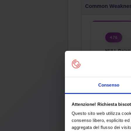
Common Weakness
476
NULL Point
Stable
Consenso
Abstraction
Attenzione! Richiesta biscot
Com
Questo sito web utilizza cook
consenso libero, esplicito ed 
Securit
aggregata del flusso dei visit