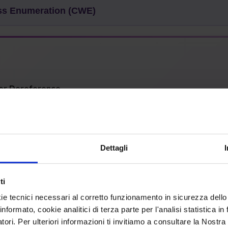
 Enumeration (CWE)
er Dereference
Dettagli
:
Base
Structure:
Simple
ti
mon Consequences
ie tecnici necessari al corretto funzionamento in sicurezza dello
informato, cookie analitici di terza parte per l'analisi statistica 
y Scopes Affected:
atori. Per ulteriori informazioni ti invitiamo a consultare la Nostra