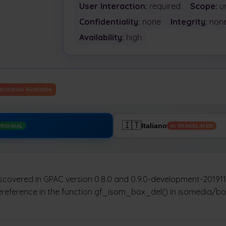
User Interaction:
required
Scope:
u
Confidentiality:
none
Integrity:
non
Availability:
high
anslation Available
🇮🇹
Italiano
RIGINAL
AI TRANSLATED
scovered in GPAC version 0.8.0 and 0.9.0-development-2019110
ereference in the function gf_isom_box_del() in isomedia/bo