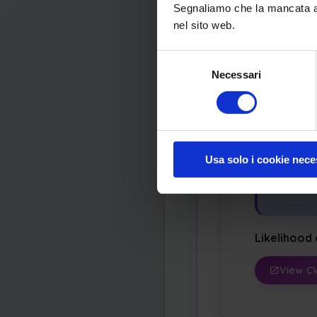
Availabi
Segnaliamo che la mancata acc
nel sito web.
Potenti
Selezione
Dos: Cr
Necessari
del
Read 
consenso
Appl
Usa solo i cookie nece
Langua
Likelihood 
View C