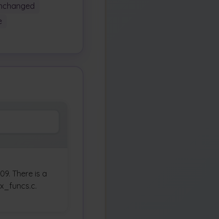
nchanged
e
9. There is a
x_funcs.c.