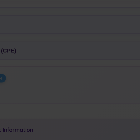
 (CPE)
N
 Information