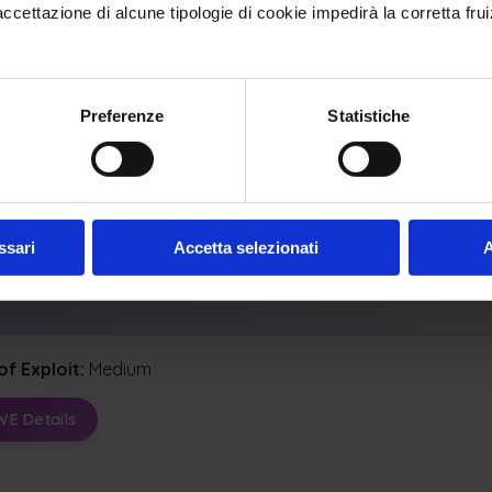
lity
Integrity
Confidentiality
ettazione di alcune tipologie di cookie impedirà la corretta frui
al Impacts:
ash, Exit, Or Restart
Execute Unauthorized Code Or Commands
Preferenze
Statistiche
Memory
Modify Memory
icable Platforms
ssari
Accetta selezionati
A
ges:
C, C#, C++, Go, Java
of Exploit:
Medium
WE Details