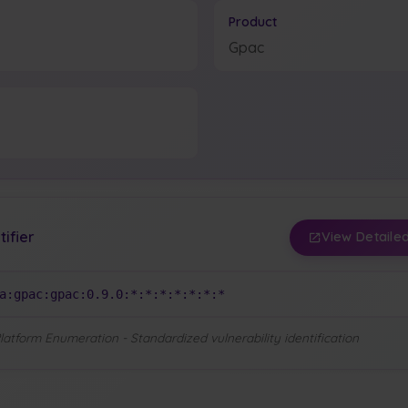
Product
Gpac
tifier
View Detailed
a:gpac:gpac:0.9.0:*:*:*:*:*:*:*
tform Enumeration - Standardized vulnerability identification