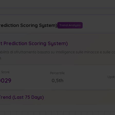
rediction Scoring System)
Trend Analysis
it Prediction Scoring System)
ilità di sfruttamento basata su intelligence sulle minacce e sulle ca
à.
 Score
Percentile
Upda
0029
0,5th
rend (Last 75 Days)