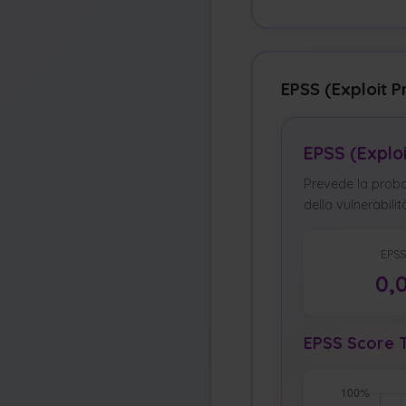
EPSS (Exploit P
EPSS (Explo
Prevede la probab
della vulnerabilit
EPSS
0,
EPSS Score T