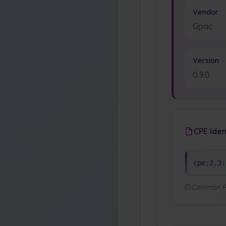
Vendor
Gpac
Version
0.9.0
CPE Iden
cpe:2.3:
Common Pla