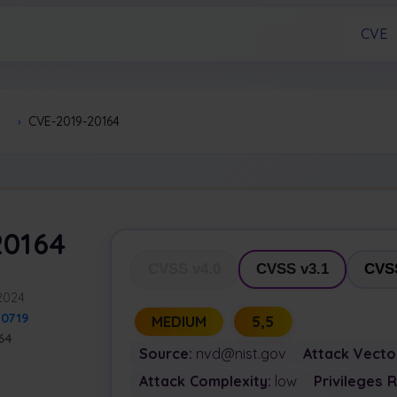
CVE
›
CVE-2019-20164
20164
CVSS v4.0
CVSS v3.1
CVSS
 2024
10719
MEDIUM
5,5
64
Source:
nvd@nist.gov
Attack Vecto
Attack Complexity:
low
Privileges 