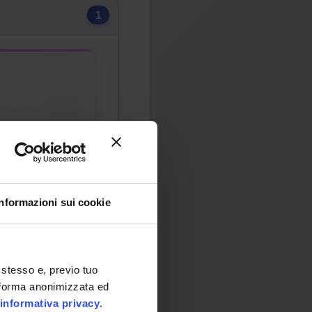
1
Informazioni sui cookie
 stesso e, previo tuo
in forma anonimizzata ed
informativa privacy
.