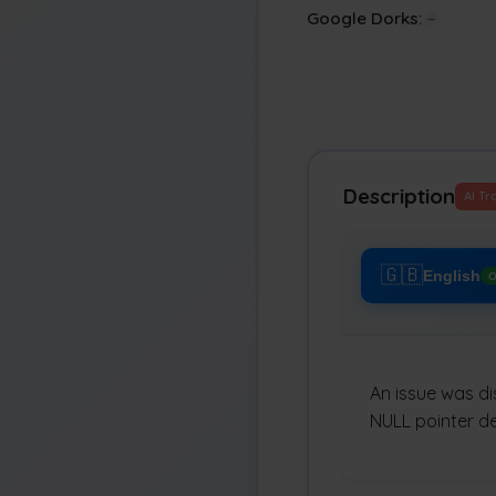
Google Dorks:
Description
AI Tr
🇬🇧
English
O
An issue was di
NULL pointer d