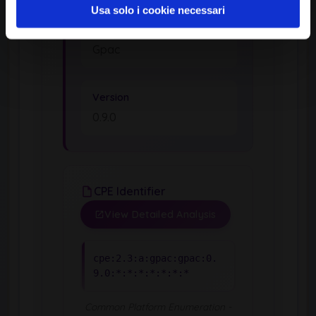
Usa solo i cookie necessari
Product
Gpac
Version
0.9.0
CPE Identifier
View Detailed Analysis
cpe:2.3:a:gpac:gpac:0.
9.0:*:*:*:*:*:*:*
Common Platform Enumeration -