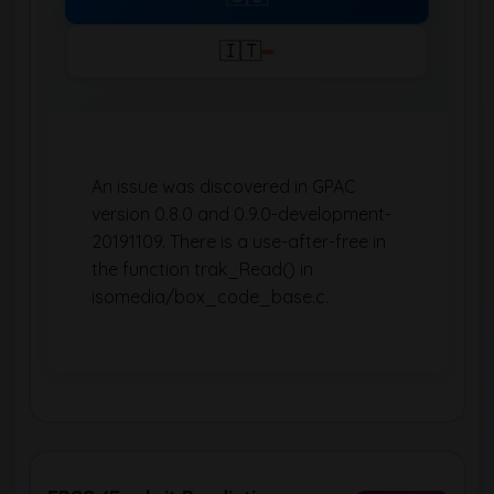
🇮🇹
An issue was discovered in GPAC
version 0.8.0 and 0.9.0-development-
20191109. There is a use-after-free in
the function trak_Read() in
isomedia/box_code_base.c.