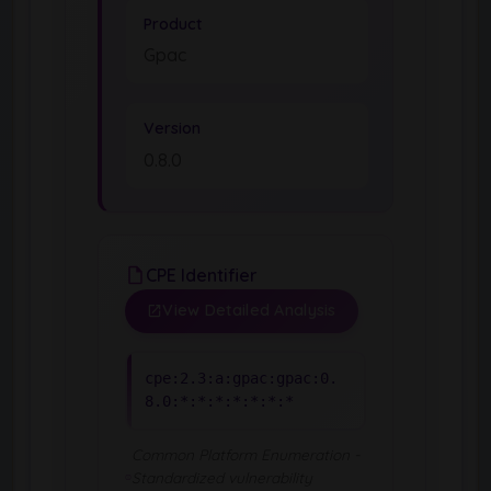
Product
Gpac
Version
0.8.0
CPE Identifier
View Detailed Analysis
cpe:2.3:a:gpac:gpac:0.
8.0:*:*:*:*:*:*:*
Common Platform Enumeration -
Standardized vulnerability