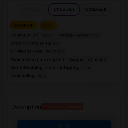
CVSS v4.0
CVSS v3.1
CVSS v2.0
MEDIUM
5,5
Source:
nvd@nist.gov
Attack Vector:
local
Attack Complexity:
low
Privileges Required:
none
User Interaction:
required
Scope:
unchanged
Confidentiality:
none
Integrity:
none
Availability:
high
Description
AI Translation Available
🇬🇧