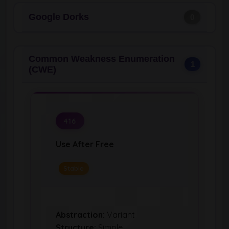
Google Dorks
0
Common Weakness Enumeration
1
(CWE)
416
Use After Free
Stable
Abstraction:
Variant
Structure:
Simple