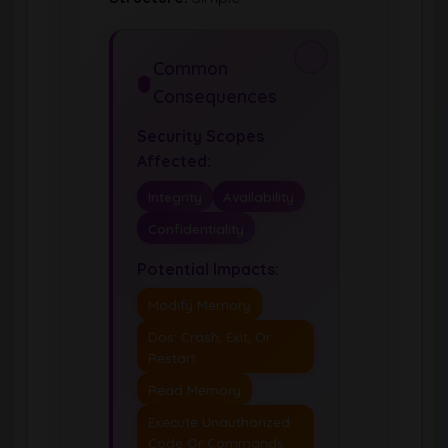
Common
Consequences
Security Scopes
Affected:
Integrity
Availability
Confidentiality
Potential Impacts:
Modify Memory
Dos: Crash, Exit, Or
Restart
Read Memory
Execute Unauthorized
Code Or Commands