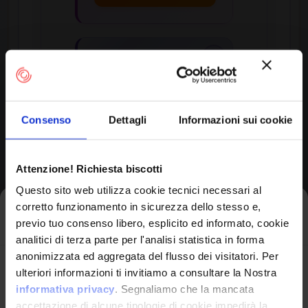
Applicable
Platforms
Languages:
C, C++,
Consenso
Dettagli
Informazioni sui cookie
Memory-Unsafe
Attenzione! Richiesta biscotti
Likelihood of Exploit:
High
Questo sito web utilizza cookie tecnici necessari al
corretto funzionamento in sicurezza dello stesso e,
Iscriviti alla newsletter
View CWE Details
previo tuo consenso libero, esplicito ed informato, cookie
analitici di terza parte per l'analisi statistica in forma
anonimizzata ed aggregata del flusso dei visitatori. Per
Avrai le ultime informazioni relative alle vulnerabilità
ulteriori informazioni ti invitiamo a consultare la Nostra
informatiche direttamente nella tua casella di posta
informativa privacy
. Segnaliamo che la mancata
senza sforzo.
accettazione di alcune tipologie di cookie impedirà la