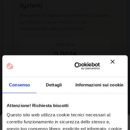
System)
Prevede la probabilità di sfruttamento basata
su intelligence sulle minacce e sulle
caratteristiche della vulnerabilità.
EPSS Score
0,0024
Percentile
0,6th
Consenso
Dettagli
Informazioni sui cookie
Updated
EPSS Score Trend (Last 10 Days)
Attenzione! Richiesta biscotti
Questo sito web utilizza cookie tecnici necessari al
corretto funzionamento in sicurezza dello stesso e,
Iscriviti alla newsletter
previo tuo consenso libero, esplicito ed informato, cookie