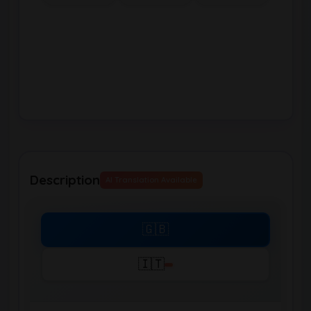
Description
AI Translation Available
🇬🇧
🇮🇹