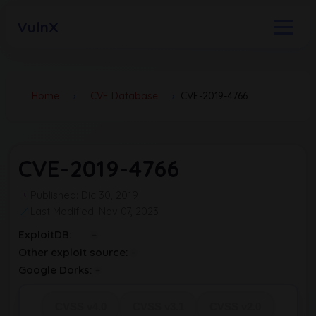
VulnX
Home
›
CVE Database
›
CVE-2019-4766
CVE-2019-4766
Published: Dic 30, 2019
Last Modified: Nov 07, 2023
ExploitDB:
Other exploit source:
Google Dorks:
CVSS v4.0
CVSS v3.1
CVSS v2.0