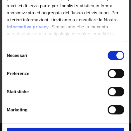
analitici di terza parte per l'analisi statistica in forma
anonimizzata ed aggregata del flusso dei visitatori. Per
Avrai le ultime informazioni relative alle vulnerabilità
ulteriori informazioni ti invitiamo a consultare la Nostra
informatiche direttamente nella tua casella di posta
informativa privacy
. Segnaliamo che la mancata
senza sforzo.
accettazione di alcune tipologie di cookie impedirà la
corretta fruizione dei contenuti presenti nel sito web.
email
*
Selezione
Necessari
del
consenso
Preferenze
Ho letto e compreso l'Informativa Privacy
*
Statistiche
Iscriviti alla Newsletter
Google Dorks
0
Marketing