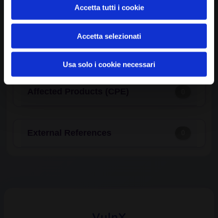
Common Weakness Enumeration
0
Accetta tutti i cookie
(CWE)
Accetta selezionati
Available Exploits
0
Usa solo i cookie necessari
Affected Products (CPE)
0
External References
0
VulnX