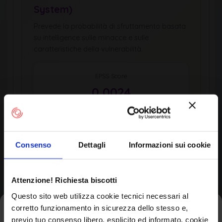
System)
Prevede la probabilità di sfruttamento basata
su intelligence sulle minacce e sulle
caratteristiche della vulnerabilità.
EPSS Score
0,0024
Percentile
0,6th
Consenso
Dettagli
Informazioni sui cookie
Updated
EPSS Score Trend (Last 10 Days)
Attenzione! Richiesta biscotti
Questo sito web utilizza cookie tecnici necessari al
corretto funzionamento in sicurezza dello stesso e,
Iscriviti alla newsletter
previo tuo consenso libero, esplicito ed informato, cookie