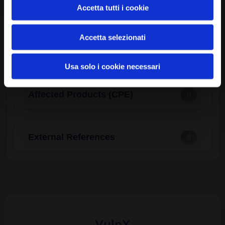
Common Weakness Enumeration
0
Accetta tutti i cookie
(CWE)
Accetta selezionati
Available Exploits
0
Usa solo i cookie necessari
Affected Products (CPE)
0
External References
0
VulnX