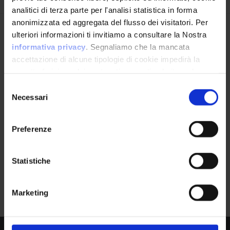
analitici di terza parte per l'analisi statistica in forma
anonimizzata ed aggregata del flusso dei visitatori. Per
Avrai le ultime informazioni relative alle vulnerabilità
ulteriori informazioni ti invitiamo a consultare la Nostra
informatiche direttamente nella tua casella di posta
informativa privacy
. Segnaliamo che la mancata
senza sforzo.
accettazione di alcune tipologie di cookie impedirà la
corretta fruizione dei contenuti presenti nel sito web.
email
*
Selezione
Necessari
del
consenso
Preferenze
Ho letto e compreso l'Informativa Privacy
*
Statistiche
Iscriviti alla Newsletter
Google Dorks
0
Marketing