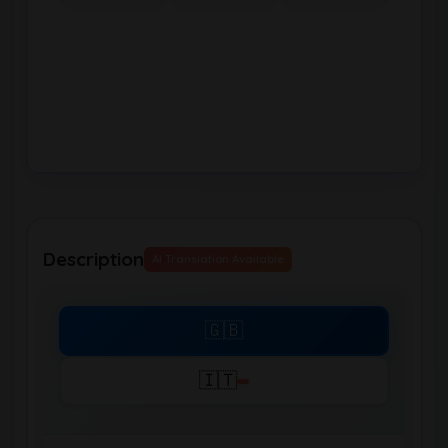
Description
AI Translation Available
🇬🇧
🇮🇹