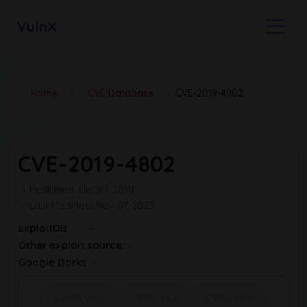
VulnX
Home
›
CVE Database
›
CVE-2019-4802
CVE-2019-4802
Published: Dic 30, 2019
Last Modified: Nov 07, 2023
ExploitDB:
Other exploit source:
Google Dorks:
CVSS v4.0
CVSS v3.1
CVSS v2.0