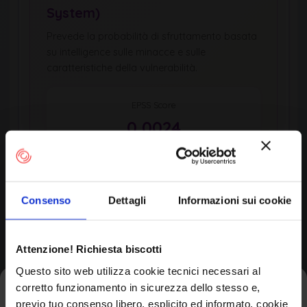
System)
Prevede la probabilità di sfruttamento basata
su intelligence sulle minacce e sulle
caratteristiche della vulnerabilità.
EPSS Score
0,0024
Percentile
0,6th
Consenso
Dettagli
Informazioni sui cookie
Updated
EPSS Score Trend (Last 10 Days)
Attenzione! Richiesta biscotti
Questo sito web utilizza cookie tecnici necessari al
corretto funzionamento in sicurezza dello stesso e,
Iscriviti alla newsletter
previo tuo consenso libero, esplicito ed informato, cookie