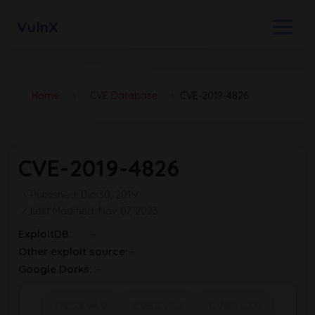
VulnX
Home
›
CVE Database
›
CVE-2019-4826
CVE-2019-4826
Published: Dic 30, 2019
Last Modified: Nov 07, 2023
ExploitDB:
Other exploit source:
Google Dorks:
CVSS v4.0
CVSS v3.1
CVSS v2.0