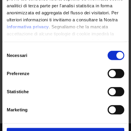
analitici di terza parte per l'analisi statistica in forma
anonimizzata ed aggregata del flusso dei visitatori. Per
Avrai le ultime informazioni relative alle vulnerabilità
ulteriori informazioni ti invitiamo a consultare la Nostra
informatiche direttamente nella tua casella di posta
informativa privacy
. Segnaliamo che la mancata
senza sforzo.
accettazione di alcune tipologie di cookie impedirà la
corretta fruizione dei contenuti presenti nel sito web.
email
*
Selezione
Necessari
del
consenso
Preferenze
Ho letto e compreso l'Informativa Privacy
*
Statistiche
Iscriviti alla Newsletter
Google Dorks
0
Marketing