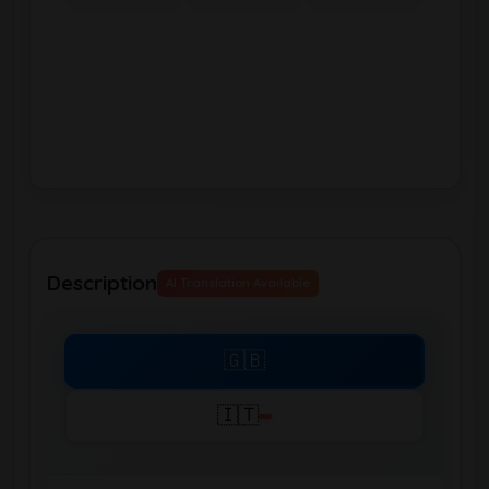
Description
AI Translation Available
🇬🇧
🇮🇹