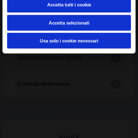
Common Weakness Enumeration
0
Accetta tutti i cookie
(CWE)
Accetta selezionati
Available Exploits
0
Usa solo i cookie necessari
Affected Products (CPE)
0
External References
0
VulnX