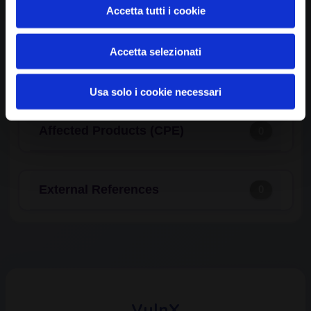
Common Weakness Enumeration
0
Accetta tutti i cookie
(CWE)
Accetta selezionati
Available Exploits
0
Usa solo i cookie necessari
Affected Products (CPE)
0
External References
0
VulnX