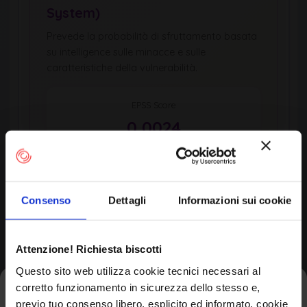
System)
Prevede la probabilità di sfruttamento basata
su intelligence sulle minacce e sulle
caratteristiche della vulnerabilità.
EPSS Score
0,0024
Percentile
0,6th
Consenso
Dettagli
Informazioni sui cookie
Updated
EPSS Score Trend (Last 10 Days)
Attenzione! Richiesta biscotti
Questo sito web utilizza cookie tecnici necessari al
corretto funzionamento in sicurezza dello stesso e,
Iscriviti alla newsletter
previo tuo consenso libero, esplicito ed informato, cookie