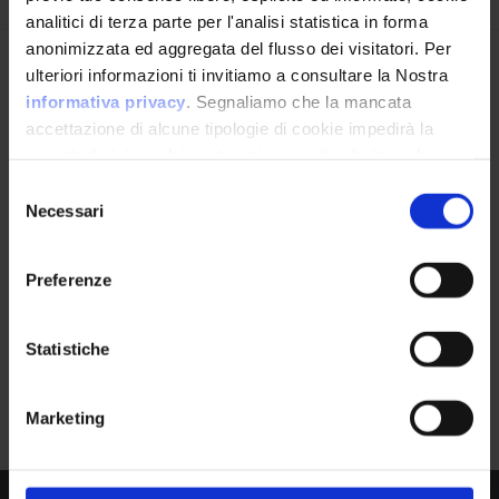
analitici di terza parte per l'analisi statistica in forma
anonimizzata ed aggregata del flusso dei visitatori. Per
Avrai le ultime informazioni relative alle vulnerabilità
ulteriori informazioni ti invitiamo a consultare la Nostra
informatiche direttamente nella tua casella di posta
informativa privacy
. Segnaliamo che la mancata
senza sforzo.
accettazione di alcune tipologie di cookie impedirà la
corretta fruizione dei contenuti presenti nel sito web.
email
*
Selezione
Necessari
del
consenso
Preferenze
Ho letto e compreso l'Informativa Privacy
*
Statistiche
Iscriviti alla Newsletter
Google Dorks
0
Marketing