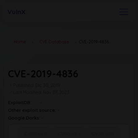
VulnX
Home
›
CVE Database
›
CVE-2019-4836
CVE-2019-4836
Published: Dic 30, 2019
Last Modified: Nov 07, 2023
ExploitDB:
Other exploit source:
Google Dorks:
CVSS v4.0
CVSS v3.1
CVSS v2.0