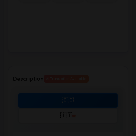
Description
AI Translation Available
🇬🇧
🇮🇹