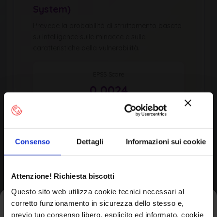
System)
Prevede la probabilità di sfruttamento basata
su intelligence sulle minacce e sulle
caratteristiche della vulnerabilità.
EPSS Score
0,0024
Percentile
0,6th
Consenso
Dettagli
Informazioni sui cookie
Updated
EPSS Score Trend (Last 10 Days)
Attenzione! Richiesta biscotti
Questo sito web utilizza cookie tecnici necessari al
corretto funzionamento in sicurezza dello stesso e,
Iscriviti alla newsletter
previo tuo consenso libero, esplicito ed informato, cookie