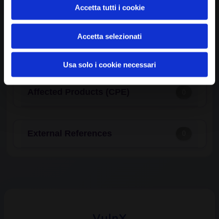
Common Weakness Enumeration
0
Accetta tutti i cookie
(CWE)
Accetta selezionati
Available Exploits
0
Usa solo i cookie necessari
Affected Products (CPE)
0
External References
0
VulnX