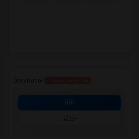
Description
AI Translation Available
🇬🇧
🇮🇹