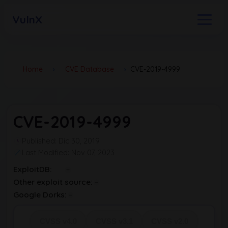
VulnX
Home
›
CVE Database
›
CVE-2019-4999
CVE-2019-4999
Published: Dic 30, 2019
Last Modified: Nov 07, 2023
ExploitDB:
Other exploit source:
Google Dorks:
CVSS v4.0
CVSS v3.1
CVSS v2.0