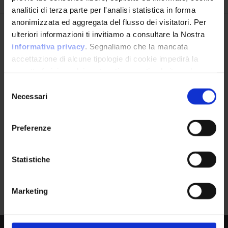
analitici di terza parte per l'analisi statistica in forma
anonimizzata ed aggregata del flusso dei visitatori. Per
Avrai le ultime informazioni relative alle vulnerabilità
ulteriori informazioni ti invitiamo a consultare la Nostra
informatiche direttamente nella tua casella di posta
informativa privacy
. Segnaliamo che la mancata
senza sforzo.
accettazione di alcune tipologie di cookie impedirà la
corretta fruizione dei contenuti presenti nel sito web.
email
*
Selezione
Necessari
del
consenso
Preferenze
Ho letto e compreso l'Informativa Privacy
*
Statistiche
Iscriviti alla Newsletter
Google Dorks
0
Marketing