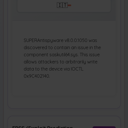
🇮🇹
SUPERAntispyware v8.0.0.1050 was
discovered to contain an issue in the
component saskutil64.sys. This issue
allows attackers to arbitrarily write
data to the device via IOCTL
0x9C402140.
EPSS (Exploit Prediction