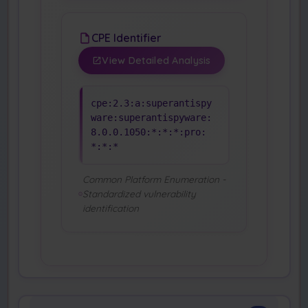
CPE Identifier
View Detailed Analysis
cpe:2.3:a:superantispy
ware:superantispyware:
8.0.0.1050:*:*:*:pro:
*:*:*
Common Platform Enumeration -
Standardized vulnerability
identification