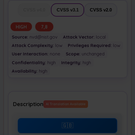
CVSS v4.0
CVSS v3.1
CVSS v2.0
HIGH
7,8
Source:
nvd@nist.gov
Attack Vector:
local
Attack Complexity:
low
Privileges Required:
low
User Interaction:
none
Scope:
unchanged
Confidentiality:
high
Integrity:
high
Availability:
high
Description
AI Translation Available
🇬🇧