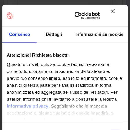
Product Information
Consenso
Dettagli
Informazioni sui cookie
Vendor
Superantispyware
Attenzione! Richiesta biscotti
Questo sito web utilizza cookie tecnici necessari al
corretto funzionamento in sicurezza dello stesso e,
Product
previo tuo consenso libero, esplicito ed informato, cookie
Superantispyware
analitici di terza parte per l'analisi statistica in forma
anonimizzata ed aggregata del flusso dei visitatori. Per
ulteriori informazioni ti invitiamo a consultare la Nostra
Version
informativa privacy
. Segnaliamo che la mancata
8.0.0.1050
accettazione di alcune tipologie di cookie impedirà la
corretta fruizione dei contenuti presenti nel sito web.
Selezione