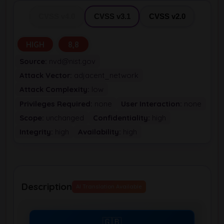
CVSS v4.0
CVSS v3.1
CVSS v2.0
HIGH
8,8
Source:
nvd@nist.gov
Attack Vector:
adjacent_network
Attack Complexity:
low
Privileges Required:
none
User Interaction:
none
Scope:
unchanged
Confidentiality:
high
Integrity:
high
Availability:
high
Description
AI Translation Available
🇬🇧