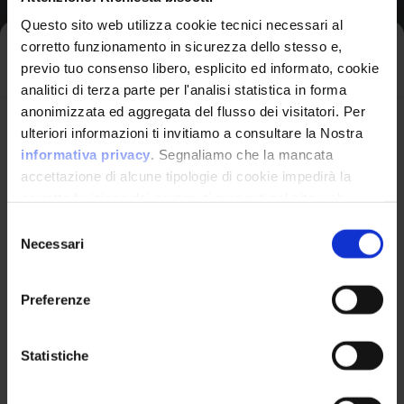
Bypass Protection
Questo sito web utilizza cookie tecnici necessari al
Mechanism
corretto funzionamento in sicurezza dello stesso e,
Iscriviti alla newsletter
Read Application Data
previo tuo consenso libero, esplicito ed informato, cookie
analitici di terza parte per l'analisi statistica in forma
Gain Privileges Or
anonimizzata ed aggregata del flusso dei visitatori. Per
Assume Identity
Avrai le ultime informazioni relative alle vulnerabilità
ulteriori informazioni ti invitiamo a consultare la Nostra
Execute Unauthorized
informatiche direttamente nella tua casella di posta
informativa privacy
. Segnaliamo che la mancata
Code Or Commands
senza sforzo.
accettazione di alcune tipologie di cookie impedirà la
Other
corretta fruizione dei contenuti presenti nel sito web.
email
*
Selezione
Necessari
del
consenso
Applicable
Preferenze
Platforms
Ho letto e compreso l'Informativa Privacy
*
Technologies:
ICS/OT,
Statistiche
Mobile
Iscriviti alla Newsletter