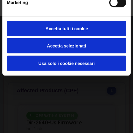
Marketing
Likelihood of Exploit:
High
View CWE Details
Accetta tutti i cookie
Accetta selezionati
Usa solo i cookie necessari
Available Exploits
0
Affected Products (CPE)
1
OPERATING SYSTEM
Dir-2640-Us Firmware
by Dlink