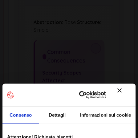
Abstraction:
Base
Structure:
Simple
Common
Consequences
Security Scopes
Affected:
Access Control
Integrity
Confidentiality
Consenso
Dettagli
Informazioni sui cookie
Availability
Other
Potential Impacts:
Attenzione! Richiesta biscotti