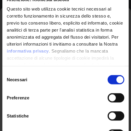
Potential Impacts:
Questo sito web utilizza cookie tecnici necessari al
Bypass Protection
corretto funzionamento in sicurezza dello stesso e,
Iscriviti alla newsletter
Mechanism
previo tuo consenso libero, esplicito ed informato, cookie
Read Application Data
analitici di terza parte per l'analisi statistica in forma
Execute Unauthorized
anonimizzata ed aggregata del flusso dei visitatori. Per
Code Or Commands
Avrai le ultime informazioni relative alle vulnerabilità
ulteriori informazioni ti invitiamo a consultare la Nostra
informatiche direttamente nella tua casella di posta
informativa privacy
. Segnaliamo che la mancata
senza sforzo.
accettazione di alcune tipologie di cookie impedirà la
corretta fruizione dei contenuti presenti nel sito web.
email
*
Applicable
Selezione
Platforms
Necessari
del
consenso
Technologies:
AI/ML,
Preferenze
Web Based, Web
Ho letto e compreso l'Informativa Privacy
*
Server
Statistiche
Iscriviti alla Newsletter
Likelihood of Exploit:
High