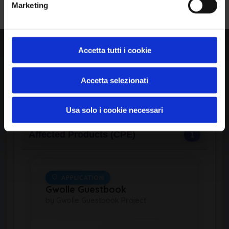
Marketing
View CWE Details
Accetta tutti i cookie
Accetta selezionati
Available Exploits
0
Usa solo i cookie necessari
Affected Products (CPE)
1
APPLICATION
Gwolle Guestbook
by Gwolle Guestbook Project