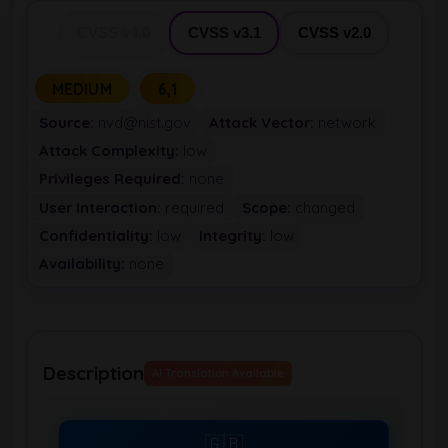
CVSS v4.0
CVSS v3.1
CVSS v2.0
MEDIUM
6,1
Source:
nvd@nist.gov
Attack Vector:
network
Attack Complexity:
low
Privileges Required:
none
User Interaction:
required
Scope:
changed
Confidentiality:
low
Integrity:
low
Availability:
none
Description
AI Translation Available
🇬🇧