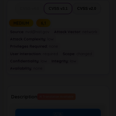
CVSS v4.0
CVSS v3.1
CVSS v2.0
MEDIUM
6,1
Source:
nvd@nist.gov
Attack Vector:
network
Attack Complexity:
low
Privileges Required:
none
User Interaction:
required
Scope:
changed
Confidentiality:
low
Integrity:
low
Availability:
none
Description
AI Translation Available
🇬🇧