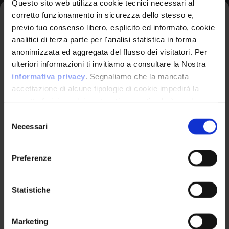
Questo sito web utilizza cookie tecnici necessari al
Bypass Protection
corretto funzionamento in sicurezza dello stesso e,
Iscriviti alla newsletter
Mechanism
previo tuo consenso libero, esplicito ed informato, cookie
Read Application Data
analitici di terza parte per l'analisi statistica in forma
Execute Unauthorized
anonimizzata ed aggregata del flusso dei visitatori. Per
Code Or Commands
Avrai le ultime informazioni relative alle vulnerabilità
ulteriori informazioni ti invitiamo a consultare la Nostra
informatiche direttamente nella tua casella di posta
informativa privacy
. Segnaliamo che la mancata
senza sforzo.
accettazione di alcune tipologie di cookie impedirà la
corretta fruizione dei contenuti presenti nel sito web.
email
*
Applicable
Selezione
Platforms
Necessari
del
consenso
Technologies:
AI/ML,
Preferenze
Web Based, Web
Ho letto e compreso l'Informativa Privacy
*
Server
Statistiche
Iscriviti alla Newsletter
Likelihood of Exploit:
High
Marketing