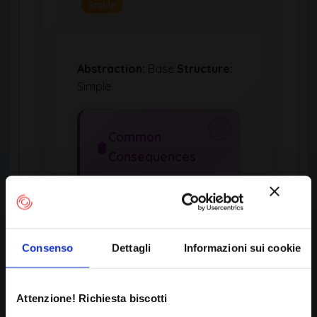
Stable
Abstraction:
Base
Structure:
Simple
Common
Consequences
Security Scopes
Affected:
Access Control
Consenso
Dettagli
Informazioni sui cookie
Confidentiality
Integrity
Availability
Attenzione! Richiesta biscotti
Potential Impacts: