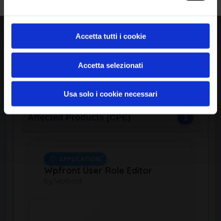
View CWE Details
Accetta tutti i cookie
Accetta selezionati
Available Exploits
0
Usa solo i cookie necessari
Affected Products (CPE)
1
APPLICATION
Wpfront User Role Editor
by Wpfront