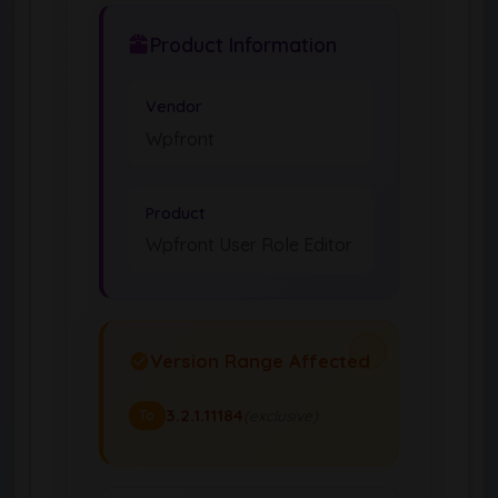
Product Information
Vendor
Wpfront
Product
Wpfront User Role Editor
Version Range Affected
3.2.1.11184
(exclusive)
To