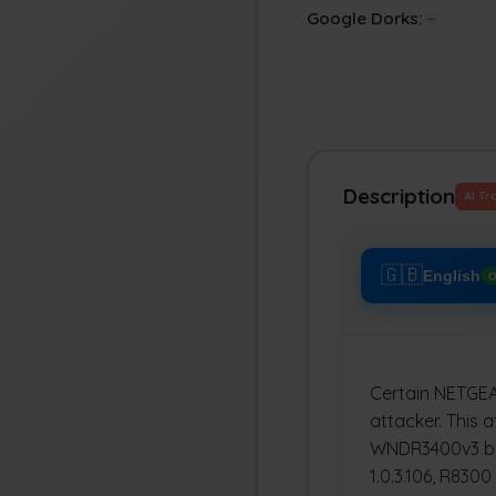
Google Dorks:
Description
AI Tr
🇬🇧
English
O
Certain NETGEA
attacker. This a
WNDR3400v3 befo
1.0.3.106, R8300