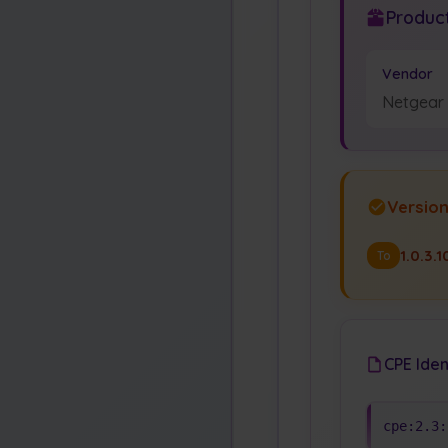
Product
Vendor
Netgear
Versio
1.0.3.1
To
CPE Iden
cpe:2.3: