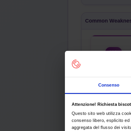
Common Weakness
120
Buffer Copy
Incomplete
Consenso
Attenzione! Richiesta biscot
Abstraction
Questo sito web utilizza cook
consenso libero, esplicito ed 
Com
aggregata del flusso dei visit