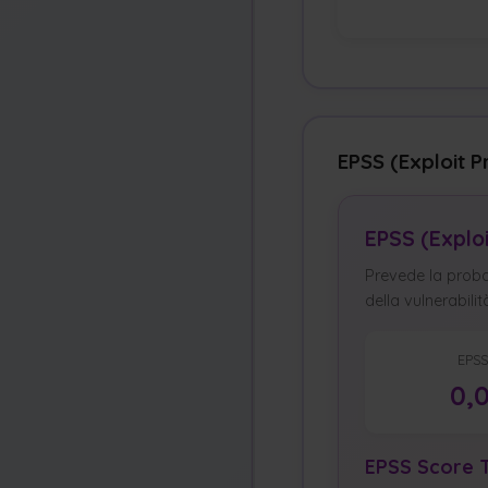
EPSS (Exploit P
EPSS (Explo
Prevede la probab
della vulnerabilit
EPSS
0,
EPSS Score T