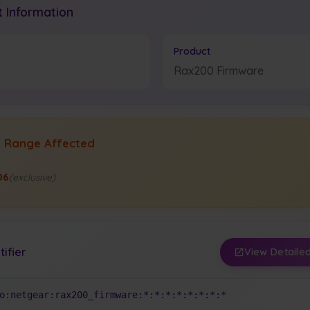
 Information
Product
Rax200 Firmware
n Range Affected
06
(exclusive)
tifier
View Detailed
o:netgear:rax200_firmware:*:*:*:*:*:*:*:*