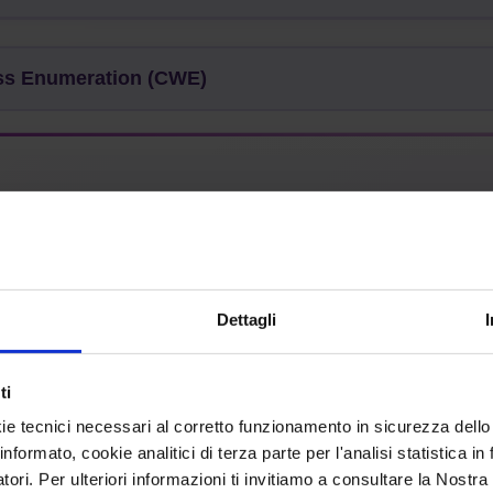
 Enumeration (CWE)
 without Checking Size of Input ('Classic Buffer Overflow'
Dettagli
ti
:
Base
Structure:
Simple
ie tecnici necessari al corretto funzionamento in sicurezza dello
informato, cookie analitici di terza parte per l'analisi statistica 
mon Consequences
atori. Per ulteriori informazioni ti invitiamo a consultare la Nostra