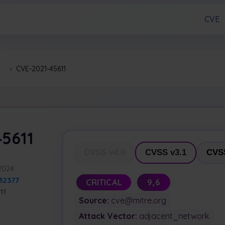
CVE
›
CVE-2021-45611
5611
CVSS v4.0
CVSS v3.1
CVSS
 2024
32377
CRITICAL
9,6
11
Source:
cve@mitre.org
Attack Vector:
adjacent_network