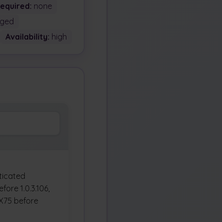
Required:
none
ged
Availability:
high
ticated
fore 1.0.3.106,
AX75 before