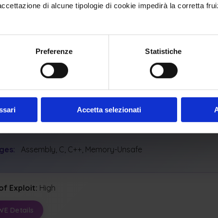
ettazione di alcune tipologie di cookie impedirà la corretta frui
y Scopes Affected:
y
Confidentiality
Availability
al Impacts:
Preferenze
Statistiche
 Memory
Execute Unauthorized Code Or Commands
ash, Exit, Or Restart
Dos: Resource Consumption (Cpu)
ssari
Accetta selezionati
A
icable Platforms
ges:
Assembly, C, C++, Memory-Unsafe
of Exploit:
High
WE Details