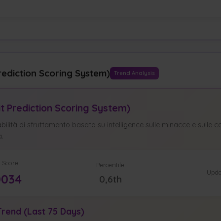
rediction Scoring System)
Trend Analysis
it Prediction Scoring System)
ilità di sfruttamento basata su intelligence sulle minacce e sulle ca
à.
 Score
Percentile
Upda
0034
0,6th
rend (Last 75 Days)