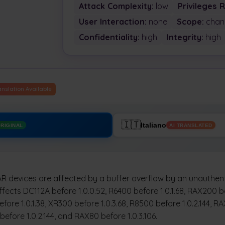
Attack Complexity:
low
Privileges 
User Interaction:
none
Scope:
chan
Confidentiality:
high
Integrity:
high
anslation Available
🇮🇹
Italiano
RIGINAL
AI TRANSLATED
R devices are affected by a buffer overflow by an unauthen
ffects DC112A before 1.0.0.52, R6400 before 1.0.1.68, RAX200 be
re 1.0.1.38, XR300 before 1.0.3.68, R8500 before 1.0.2.144, R
 before 1.0.2.144, and RAX80 before 1.0.3.106.