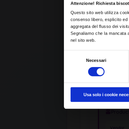
Attenzione! Richiesta biscot
Questo sito web utilizza cook
Available Exploits
consenso libero, esplicito ed 
aggregata del flusso dei visit
Segnaliamo che la mancata acc
Affected Products
nel sito web.
Selezione
Necessari
del
OPERATING
consenso
Rax200 Fir
by Netgear
Usa solo i cookie nece
Product
Vendor