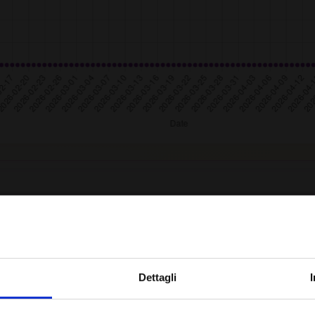
Iscriviti alla newsletter
Dettagli
 Enumeration (CWE)