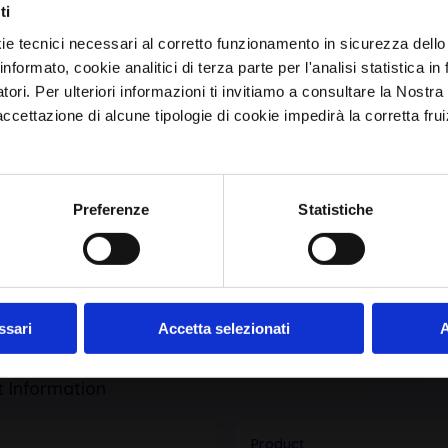
Avrai le ultime informazioni relative alle vulnerabilità
ti
informatiche direttamente nella tua casella di posta senza
ie tecnici necessari al corretto funzionamento in sicurezza dello
sforzo.
informato, cookie analitici di terza parte per l'analisi statistica 
atori. Per ulteriori informazioni ti invitiamo a consultare la Nostra
email
*
ettazione di alcune tipologie di cookie impedirà la corretta frui
 (CPE)
Ho letto e compreso l'Informativa Privacy
*
Preferenze
Statistiche
 SYSTEM
mware
Iscriviti alla Newsletter
ssari
Accetta selezionati
A
 Information
Product