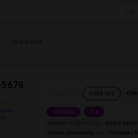
CVE
›
CVE-2021-45678
45678
CVSS v4.0
CVSS v3.1
CVSS
 2024
32444
CRITICAL
9,8
78
Source:
nvd@nist.gov
Attack Vecto
Attack Complexity:
low
Privileges 