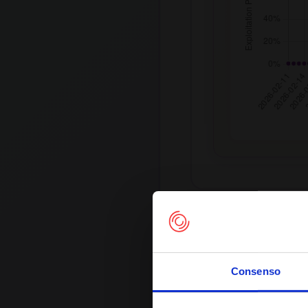
Google Dorks
Consenso
Common Weakness