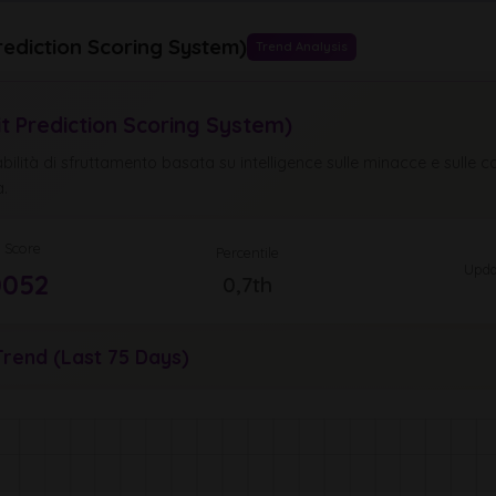
rediction Scoring System)
Trend Analysis
it Prediction Scoring System)
ilità di sfruttamento basata su intelligence sulle minacce e sulle ca
à.
 Score
Percentile
Upda
0052
0,7th
rend (Last 75 Days)