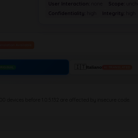
User Interaction:
none
Scope:
unch
Confidentiality:
high
Integrity:
high
anslation Available
🇮🇹
Italiano
RIGINAL
AI TRANSLATED
 devices before 1.0.5.132 are affected by insecure code.