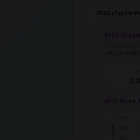
EPSS (Exploit P
EPSS (Explo
Prevede la probab
della vulnerabilit
EPSS
0,
EPSS Score T