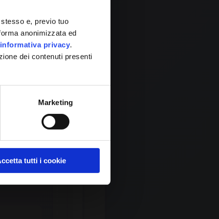
 stesso e, previo tuo
0
in forma anonimizzata ed
informativa privacy
.
zione dei contenuti presenti
1
Marketing
ccetta tutti i cookie