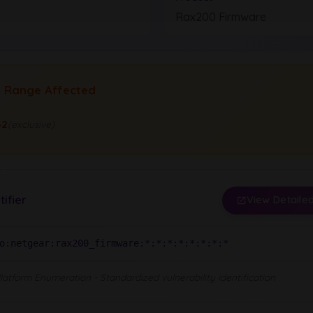
Rax200 Firmware
n Range Affected
32
(exclusive)
tifier
View Detailed
o:netgear:rax200_firmware:*:*:*:*:*:*:*:*
tform Enumeration - Standardized vulnerability identification