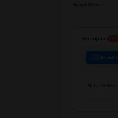
Google Dorks:
Description
AI Tr
🇬🇧
English
O
NETGEAR RAX200