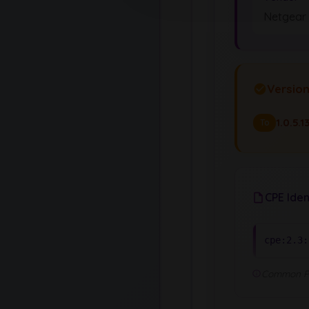
Netgear
Versio
1.0.5.1
To
CPE Iden
cpe:2.3:
Common Pla