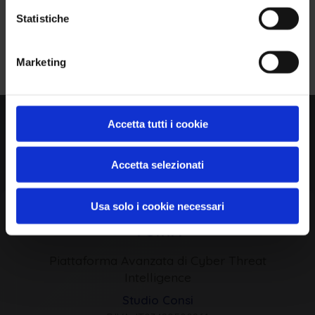
Statistiche
Iscriviti alla Newsletter
Marketing
Technical
AI
Translation
Details
Accetta tutti i cookie
Accetta selezionati
Usa solo i cookie necessari
VulnX
Piattaforma Avanzata di Cyber Threat
Intelligence
Studio Consi