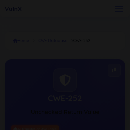
VulnX
Home
CWE Database
CWE-252
CWE-252
Unchecked Return Value
AI Translation Available