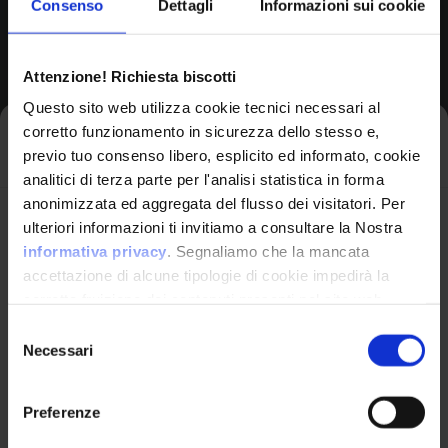
Consenso
Dettagli
Informazioni sui cookie
Attenzione! Richiesta biscotti
Questo sito web utilizza cookie tecnici necessari al
corretto funzionamento in sicurezza dello stesso e,
Iscriviti alla newsletter
Affected Platforms
previo tuo consenso libero, esplicito ed informato, cookie
analitici di terza parte per l'analisi statistica in forma
anonimizzata ed aggregata del flusso dei visitatori. Per
Avrai le ultime informazioni relative alle vulnerabilità
ulteriori informazioni ti invitiamo a consultare la Nostra
informatiche direttamente nella tua casella di posta
informativa privacy
. Segnaliamo che la mancata
senza sforzo.
accettazione di alcune tipologie di cookie impedirà la
corretta fruizione dei contenuti presenti nel sito web.
email
*
Selezione
Necessari
Extended
del
AI
consenso
Translation
Description
Preferenze
Ho letto e compreso l'Informativa Privacy
*