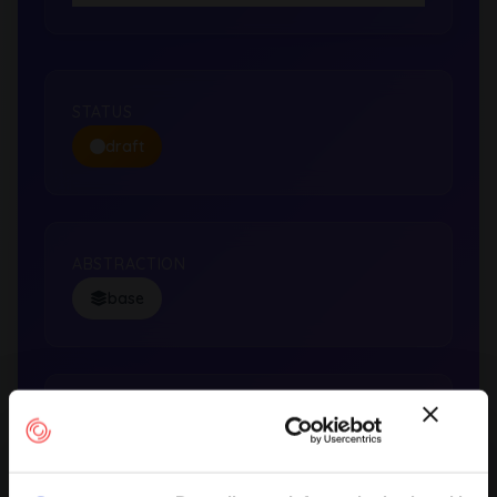
STATUS
draft
ABSTRACTION
base
LIKELIHOOD
low